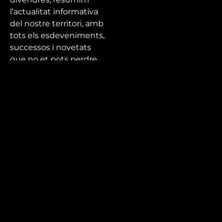
l’actualitat informativa
del nostre territori, amb
tots els esdeveniments,
successos i novetats
que no et pots perdre.
Mira’t
En directe
A la carta
Com veure'ns
Accedeix al compte
El Temps a Reus