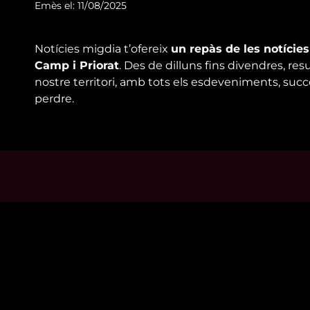
Emès el: 11/08/2025
Notícies migdia t’ofereix
un repàs de les notície
Camp i Priorat
. Des de dilluns fins divendres, res
nostre territori, amb tots els esdeveniments, suc
perdre.
Mira’t
Enllaço
En directe
Qui so
A la carta
Visita'
Com veure'ns
Avís leg
Accedeix al compte
Polític
El Temps a Reus