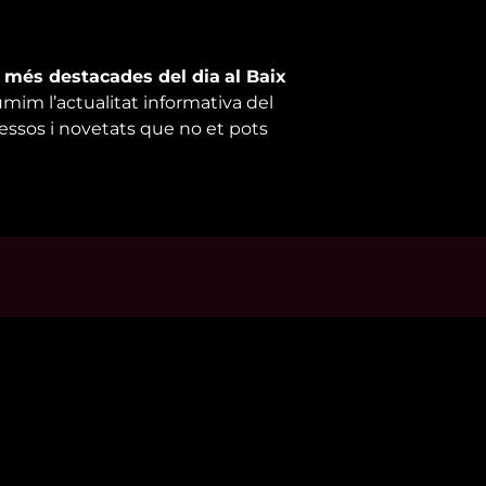
s més destacades del dia
al Baix
umim l’actualitat informativa del
cessos i novetats que no et pots
s d’interès
Contacta’ns
m
informatius@canalreustv.cat
ns
977 300 509
al i Política de privacitat
De dilluns a divendres
a de galetes
de 9:00h a 18:00h
Avinguda de Bellissens 42 B
REDESSA Tecno | 43204 Reus