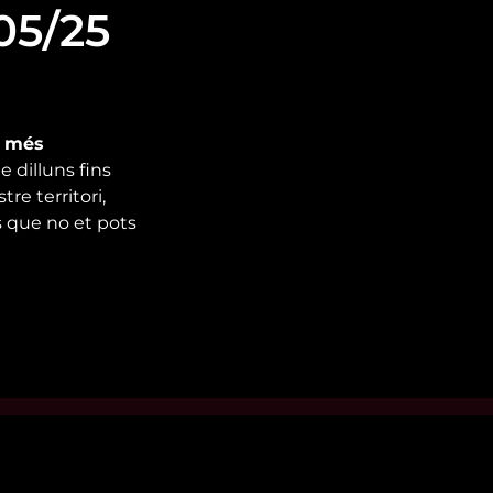
05/25
s més
e dilluns fins
re territori,
 que no et pots