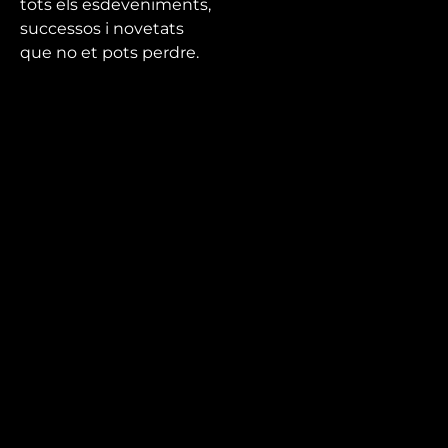
tots els esdeveniments,
successos i novetats
que no et pots perdre.
Mira’t
En directe
A la carta
Com veure'ns
Accedeix al compte
El Temps a Reus
Enllaços d’interès
Qui som
Visita'ns