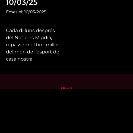
10/03/25
Emès el: 10/03/2025
Cada dilluns després
del Notícies Migdia,
repassem el bo i millor
del món de l’esport de
casa nostra.
Mira’t
En directe
A la carta
Com veure'ns
Accedeix al compte
El Temps a Reus
Enllaços d’interès