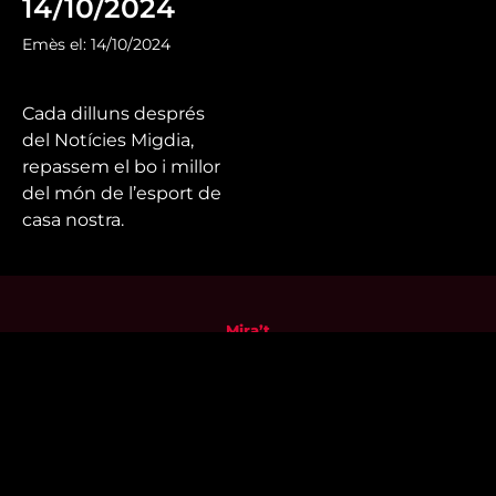
14/10/2024
Emès el: 14/10/2024
Cada dilluns després
del Notícies Migdia,
repassem el bo i millor
del món de l’esport de
casa nostra.
Mira’t
En directe
A la carta
Com veure'ns
Accedeix al compte
El Temps a Reus
Enllaços d’interès