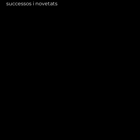
successos i novetats
que no et pots perdre.
Mira’t
En directe
A la carta
Com veure'ns
Accedeix al compte
El Temps a Reus
Enllaços d’interès
Qui som
Visita'ns
Avís legal i Política de privacitat
Política de galetes
Contacta’ns
informatius@canalreustv.cat