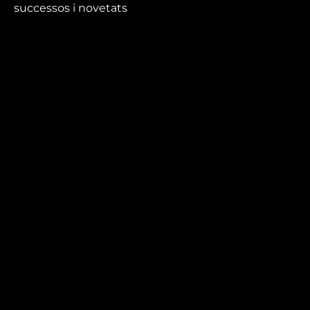
successos i novetats
que no et pots perdre.
Mira’t
En directe
A la carta
Com veure'ns
Accedeix al compte
El Temps a Reus
Enllaços d’interès
Qui som
Visita'ns
Avís legal i Política de privacitat
Política de galetes
Contacta’ns
informatius@canalreustv.cat