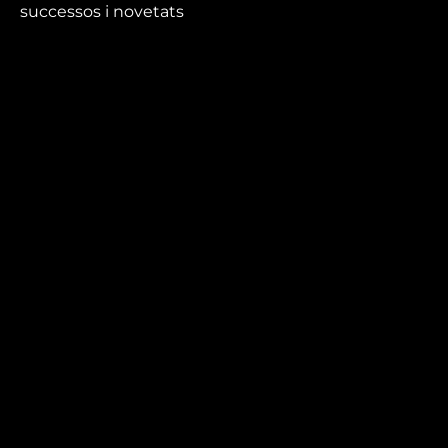
successos i novetats
que no et pots perdre.
Mira’t
En directe
A la carta
Com veure'ns
Accedeix al compte
El Temps a Reus
Enllaços d’interès
Qui som
Visita'ns
Avís legal i Política de privacitat
Política de galetes
Contacta’ns
informatius@canalreustv.cat