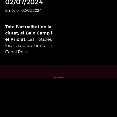
02/07/2024
Emès el: 02/07/2024
Tota l’actualitat de la
ciutat, el Baix Camp i
el Priorat.
Les notícies
locals i de proximitat a
Canal Reus!
Mira’t
En directe
A la carta
Com veure'ns
Accedeix al compte
El Temps a Reus
Enllaços d’interès