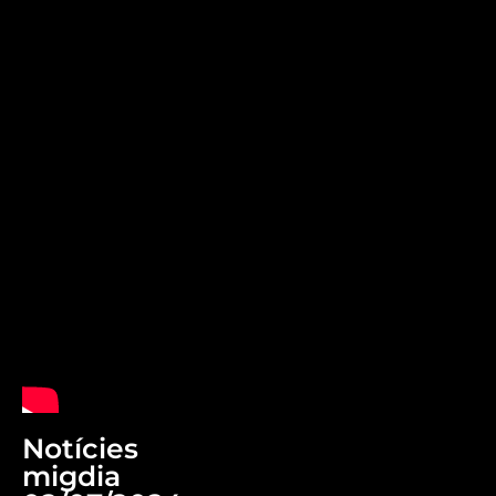
Notícies
migdia