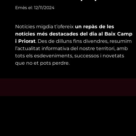
Emès el: 12/11/2024
Notícies migdia t’ofereix
un repàs de les
notícies més destacades del dia
al Baix Camp
i Priorat
. Des de dilluns fins divendres, resumim
l’actualitat informativa del nostre territori, amb
tots els esdeveniments, successos i novetats
que no et pots perdre.
Mira’t
Enllaço
En directe
Qui so
A la carta
Visita'
Com veure'ns
Avís leg
Accedeix al compte
Polític