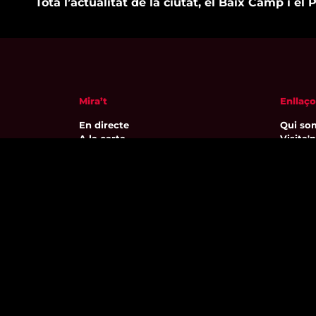
Tota l’actualitat de la ciutat, el Baix Camp i el P
Mira’t
Enllaço
En directe
Qui so
A la carta
Visita'
Com veure'ns
Avís leg
Accedeix al compte
Polític
El Temps a Reus