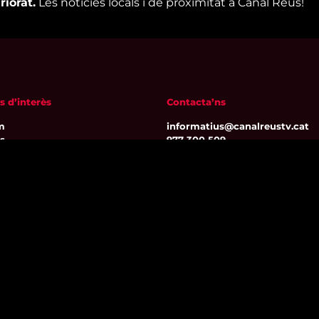
riorat.
Les notícies locals i de proximitat a Canal Reus!
s d’interès
Contacta’ns
m
informatius@canalreustv.cat
ns
977 300 509
al i Política de privacitat
De dilluns a divendres
a de galetes
de 9:00h a 18:00h
Avinguda de Bellissens 42 B
REDESSA Tecno | 43204 Reus
Segueix-nos