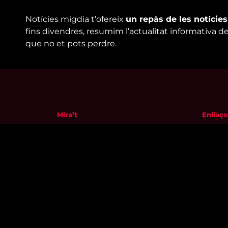
Notícies migdia t’ofereix
un repàs de les notície
fins divendres, resumim l’actualitat informativa d
que no et pots perdre.
Mira’t
Enllaço
En directe
Qui so
A la carta
Visita'
Com veure'ns
Avís leg
Accedeix al compte
Polític
El Temps a Reus