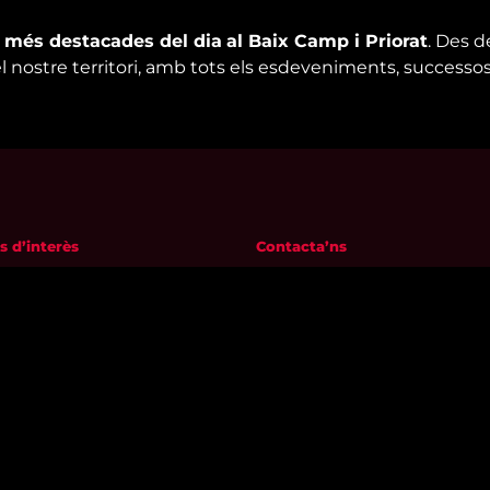
s més destacades del dia
al Baix Camp i Priorat
. Des d
el nostre territori, amb tots els esdeveniments, successos
s d’interès
Contacta’ns
m
informatius@canalreustv.cat
ns
977 300 509
al i Política de privacitat
De dilluns a divendres
a de galetes
de 9:00h a 18:00h
Avinguda de Bellissens 42 B
REDESSA Tecno | 43204 Reus
Segueix-nos