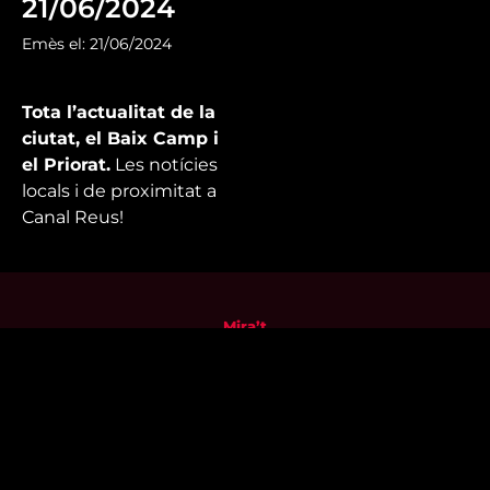
21/06/2024
Emès el: 21/06/2024
Tota l’actualitat de la
ciutat, el Baix Camp i
el Priorat.
Les notícies
locals i de proximitat a
Canal Reus!
Mira’t
En directe
A la carta
Com veure'ns
Accedeix al compte
El Temps a Reus
Enllaços d’interès