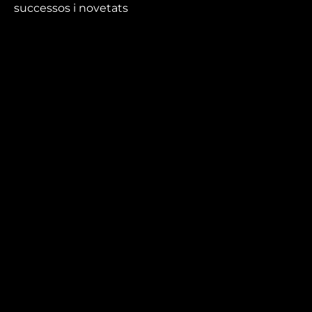
successos i novetats
que no et pots perdre.
Mira’t
En directe
A la carta
Com veure'ns
Accedeix al compte
El Temps a Reus
Enllaços d’interès
Qui som
Visita'ns
Avís legal i Política de privacitat
Política de galetes
Contacta’ns
informatius@canalreustv.cat