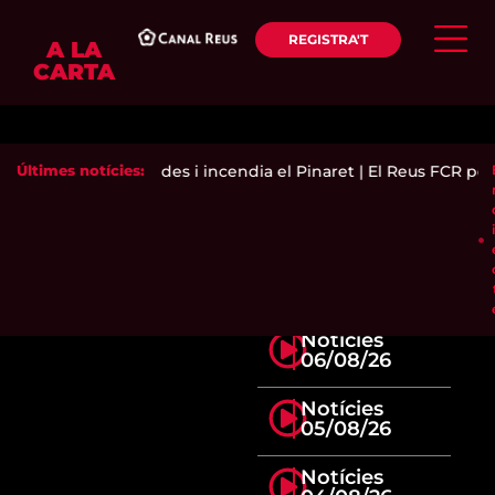
REGISTRA'T
A LA
CARTA
loë exhaureix entrades i incendia el Pinaret
Últimes notícies:
|
El Reus FCR perd
Notícies
06/08/26
Notícies
05/08/26
Notícies