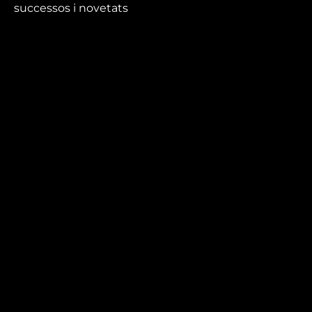
successos i novetats
que no et pots perdre.
Mira’t
En directe
A la carta
Com veure'ns
Accedeix al compte
El Temps a Reus
Enllaços d’interès
Qui som
Visita'ns
Avís legal i Política de privacitat
Política de galetes
Contacta’ns
informatius@canalreustv.cat