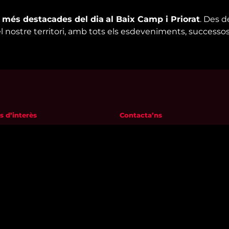
s més destacades del dia
al Baix Camp i Priorat
. Des d
el nostre territori, amb tots els esdeveniments, successos
s d’interès
Contacta’ns
m
informatius@canalreustv.cat
ns
977 300 509
al i Política de privacitat
De dilluns a divendres
a de galetes
de 9:00h a 18:00h
Avinguda de Bellissens 42 B
REDESSA Tecno | 43204 Reus
Segueix-nos