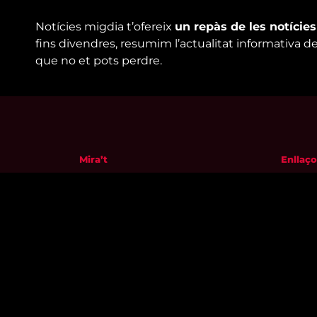
Notícies migdia t’ofereix
un repàs de les notície
fins divendres, resumim l’actualitat informativa d
que no et pots perdre.
Mira’t
Enllaço
En directe
Qui so
A la carta
Visita'
Com veure'ns
Avís leg
Accedeix al compte
Polític
El Temps a Reus