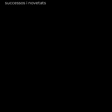
successos i novetats
que no et pots perdre.
Mira’t
En directe
A la carta
Com veure'ns
Accedeix al compte
El Temps a Reus
Enllaços d’interès
Qui som
Visita'ns
Avís legal i Política de privacitat
Política de galetes
Contacta’ns
informatius@canalreustv.cat