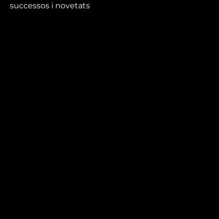
successos i novetats
que no et pots perdre.
Mira’t
En directe
A la carta
Com veure'ns
Accedeix al compte
El Temps a Reus
Enllaços d’interès
Qui som
Visita'ns
Avís legal i Política de privacitat
Política de galetes
Contacta’ns
informatius@canalreustv.cat