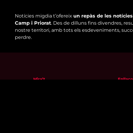
Notícies migdia t’ofereix
un repàs de les notície
Camp i Priorat
. Des de dilluns fins divendres, res
nostre territori, amb tots els esdeveniments, suc
perdre.
Mira’t
Enllaço
En directe
Qui so
A la carta
Visita'
Com veure'ns
Avís leg
Accedeix al compte
Polític
El Temps a Reus