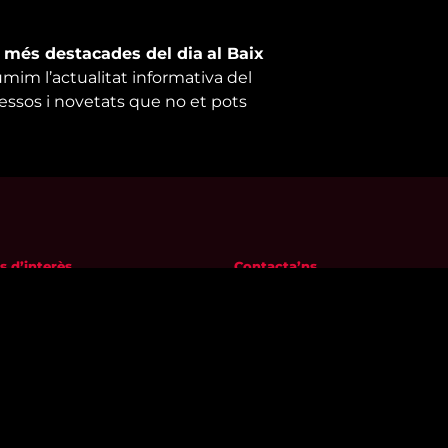
s més destacades del dia
al Baix
umim l’actualitat informativa del
cessos i novetats que no et pots
s d’interès
Contacta’ns
m
informatius@canalreustv.cat
ns
977 300 509
al i Política de privacitat
De dilluns a divendres
a de galetes
de 9:00h a 18:00h
Avinguda de Bellissens 42 B
REDESSA Tecno | 43204 Reus