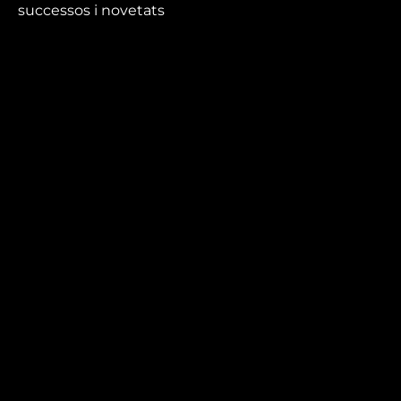
successos i novetats
que no et pots perdre.
Mira’t
En directe
A la carta
Com veure'ns
Accedeix al compte
El Temps a Reus
Enllaços d’interès
Qui som
Visita'ns
Avís legal i Política de privacitat
Política de galetes
Contacta’ns
informatius@canalreustv.cat