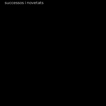
successos i novetats
que no et pots perdre.
Mira’t
En directe
A la carta
Com veure'ns
Accedeix al compte
El Temps a Reus
Enllaços d’interès
Qui som
Visita'ns
Avís legal i Política de privacitat
Política de galetes
Contacta’ns
informatius@canalreustv.cat