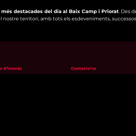
s més destacades del dia
al Baix Camp i Priorat
. Des d
el nostre territori, amb tots els esdeveniments, successos
s d’interès
Contacta’ns
m
informatius@canalreustv.cat
ns
977 300 509
al i Política de privacitat
De dilluns a divendres
a de galetes
de 9:00h a 18:00h
Avinguda de Bellissens 42 B
REDESSA Tecno | 43204 Reus
Segueix-nos