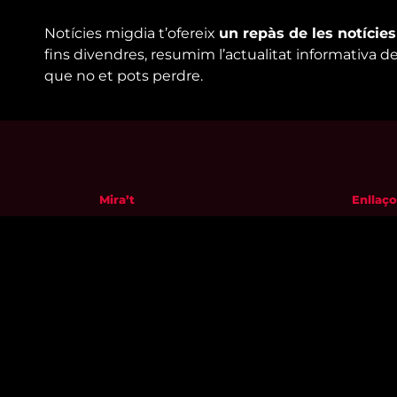
Notícies migdia t’ofereix
un repàs de les notície
fins divendres, resumim l’actualitat informativa d
que no et pots perdre.
Mira’t
Enllaço
En directe
Qui so
A la carta
Visita'
Com veure'ns
Avís leg
Accedeix al compte
Polític
El Temps a Reus