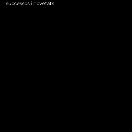
successos i novetats
que no et pots perdre.
Mira’t
En directe
A la carta
Com veure'ns
Accedeix al compte
El Temps a Reus
Enllaços d’interès
Qui som
Visita'ns
Avís legal i Política de privacitat
Política de galetes
Contacta’ns
informatius@canalreustv.cat