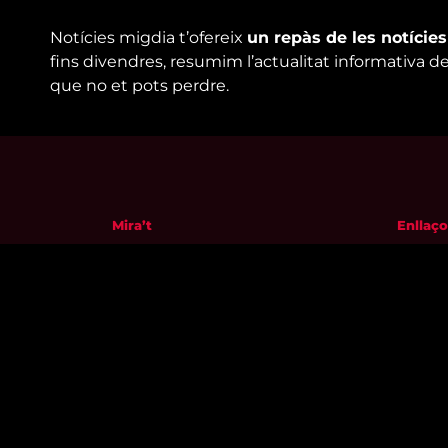
Notícies migdia t’ofereix
un repàs de les notície
fins divendres, resumim l’actualitat informativa d
que no et pots perdre.
Mira’t
Enllaço
En directe
Qui so
A la carta
Visita'
Com veure'ns
Avís leg
Accedeix al compte
Polític
El Temps a Reus