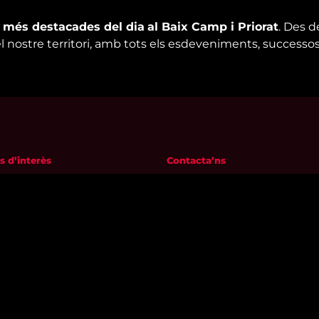
s més destacades del dia
al Baix Camp i Priorat
. Des d
el nostre territori, amb tots els esdeveniments, successos
s d’interès
Contacta’ns
m
informatius@canalreustv.cat
ns
977 300 509
al i Política de privacitat
De dilluns a divendres
a de galetes
de 9:00h a 18:00h
Avinguda de Bellissens 42 B
REDESSA Tecno | 43204 Reus
Segueix-nos