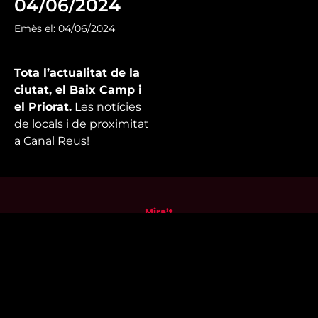
04/06/2024
Emès el: 04/06/2024
Tota l’actualitat de la
ciutat, el Baix Camp i
el Priorat.
Les notícies
de locals i de proximitat
a Canal Reus!
Mira’t
En directe
A la carta
Com veure'ns
Accedeix al compte
El Temps a Reus
Enllaços d’interès