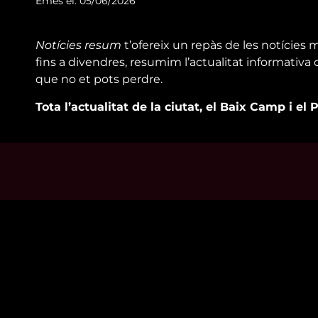
Emès el: 05/06/2026
Notícies resum
t’ofereix un repàs de les notícies 
fins a divendres, resumim l’actualitat informativ
que no et pots perdre.
Tota l’actualitat de la ciutat, el Baix Camp i el 
Mira’t
Enllaço
En directe
Qui so
A la carta
Visita'
Com veure'ns
Avís leg
Accedeix al compte
Polític
El Temps a Reus