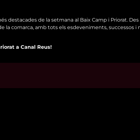
més destacades de la setmana al Baix Camp i Priorat. Des 
a de la comarca, amb tots els esdeveniments, successos i
Priorat a Canal Reus!
s d’interès
Contacta’ns
m
informatius@canalreustv.cat
ns
977 300 509
al i Política de privacitat
De dilluns a divendres
a de galetes
de 9:00h a 18:00h
Avinguda de Bellissens 42 B
REDESSA Tecno | 43204 Reus