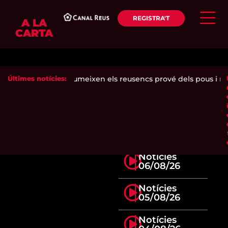
REGISTRA'T
A LA
CARTA
de l'aigua que consumeixen els reusencs prové dels pous i mi
Últimes notícies:
Notícies
06/08/26
Notícies
05/08/26
Notícies