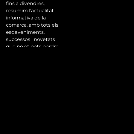
fins a divendres,
resumim l’actualitat
informativa de la
comarca, amb tots els
esdeveniments,
successos i novetats
que no et pots perdre.
Tota l’actualitat de la
ciutat, el Baix Camp i
el Priorat a Canal
Reus!
Mira’t
En directe
A la carta
Com veure'ns