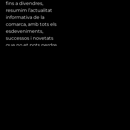
fins a divendres,
resumim l’actualitat
informativa de la
comarca, amb tots els
esdeveniments,
successos i novetats
que no et pots perdre.
Tota l’actualitat de la
ciutat, el Baix Camp i
el Priorat a Canal
Reus!
Mira’t
En directe
A la carta
Com veure'ns