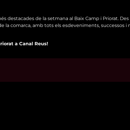
més destacades de la setmana al Baix Camp i Priorat. Des 
a de la comarca, amb tots els esdeveniments, successos i
Priorat a Canal Reus!
s d’interès
Contacta’ns
m
informatius@canalreustv.cat
ns
977 300 509
al i Política de privacitat
De dilluns a divendres
a de galetes
de 9:00h a 18:00h
Avinguda de Bellissens 42 B
REDESSA Tecno | 43204 Reus