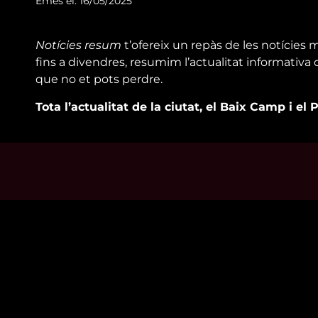
Emès el: 16/05/2025
Notícies resum
t’ofereix un repàs de les notícies 
fins a divendres, resumim l’actualitat informativ
que no et pots perdre.
Tota l’actualitat de la ciutat, el Baix Camp i el 
Mira’t
Enllaço
En directe
Qui so
A la carta
Visita'
Com veure'ns
Avís leg
Accedeix al compte
Polític
El Temps a Reus