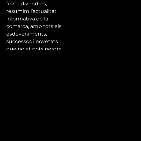
fins a divendres,
resumim l’actualitat
informativa de la
comarca, amb tots els
esdeveniments,
successos i novetats
que no et pots perdre.
Tota l’actualitat de la
ciutat, el Baix Camp i
el Priorat a Canal
Reus!
Mira’t
En directe
A la carta
Com veure'ns