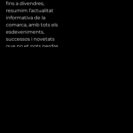
fins a divendres,
resumim l’actualitat
informativa de la
comarca, amb tots els
esdeveniments,
successos i novetats
que no et pots perdre.
Tota l’actualitat de la
ciutat, el Baix Camp i
el Priorat a Canal
Reus!
Mira’t
En directe
A la carta
Com veure'ns