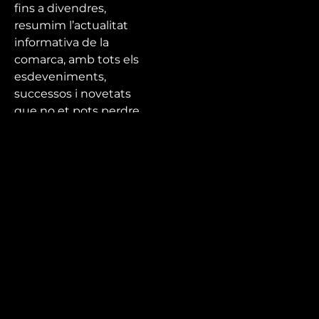
fins a divendres,
resumim l’actualitat
informativa de la
comarca, amb tots els
esdeveniments,
successos i novetats
que no et pots perdre.
Tota l’actualitat de la
ciutat, el Baix Camp i
el Priorat a Canal
Reus!
Mira’t
En directe
A la carta
Com veure'ns