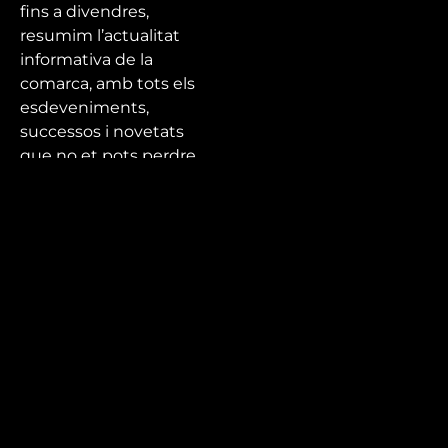
fins a divendres,
resumim l’actualitat
informativa de la
comarca, amb tots els
esdeveniments,
successos i novetats
que no et pots perdre.
Tota l’actualitat de la
ciutat, el Baix Camp i
el Priorat a Canal
Reus!
Mira’t
En directe
A la carta
Com veure'ns