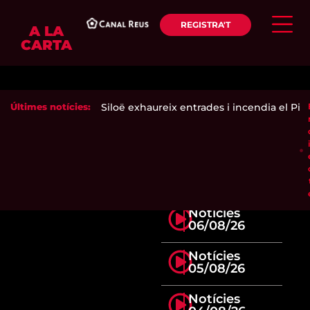
REGISTRA'T
A LA
CARTA
 l'ametlla de secà
Últimes notícies:
|
Siloë exhaureix entrades i incendia el Pina
Notícies
06/08/26
Notícies
05/08/26
Notícies