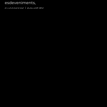
esdeveniments,
successos i novetats
que no et pots perdre.
Mira’t
En directe
A la carta
Com veure'ns
Accedeix al compte
El Temps a Reus
Enllaços d’interès
Qui som
Visita'ns
Avís legal i Política de privacitat
Política de galetes
Contacta’ns