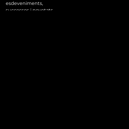
esdeveniments,
successos i novetats
que no et pots perdre.
Mira’t
En directe
A la carta
Com veure'ns
Accedeix al compte
El Temps a Reus
Enllaços d’interès
Qui som
Visita'ns
Avís legal i Política de privacitat
Política de galetes
Contacta’ns