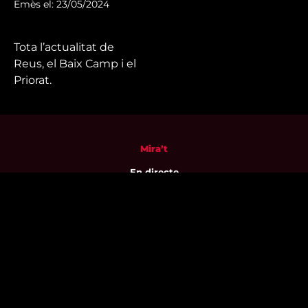
Emès el: 23/05/2024
Tota l’actualitat de
Reus, el Baix Camp i el
Priorat.
Mira’t
En directe
A la carta
Com veure'ns
Accedeix al compte
El Temps a Reus
Enllaços d’interès
Qui som
Visita'ns
Avís legal i Política de privacitat