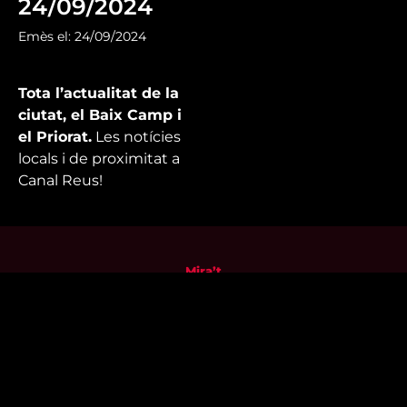
24/09/2024
Emès el: 24/09/2024
Tota l’actualitat de la
ciutat, el Baix Camp i
el Priorat.
Les notícies
locals i de proximitat a
Canal Reus!
Mira’t
En directe
A la carta
Com veure'ns
Accedeix al compte
El Temps a Reus
Enllaços d’interès