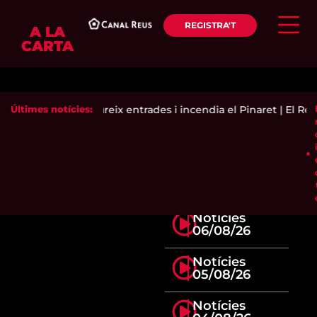
REGISTRA'T
A LA
CARTA
de secà
Últimes notícies:
|
Siloë exhaureix entrades i incendia el Pinaret
|
El Reu
Notícies
06/08/26
Notícies
05/08/26
Notícies