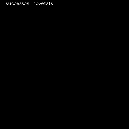
successos i novetats
que no et pots perdre.
Mira’t
En directe
A la carta
Com veure'ns
Accedeix al compte
El Temps a Reus
Enllaços d’interès
Qui som
Visita'ns
Avís legal i Política de privacitat
Política de galetes
Contacta’ns
informatius@canalreustv.cat