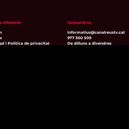
s d’interès
Contacta’ns
m
informatius@canalreustv.cat
ns
977 300 509
al i Política de privacitat
De dilluns a divendres
a de galetes
de 9:00h a 18:00h
Avinguda de Bellissens 42 B
REDESSA Tecno | 43204 Reus
Segueix-nos
© 1998 – 2026 Canal Reus