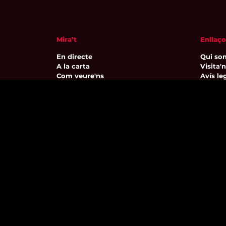
Mira’t
Enllaço
En directe
Qui so
A la carta
Visita'
Com veure'ns
Avís leg
Accedeix al compte
Polític
El Temps a Reus