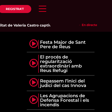
REGISTRA'T
at de Valeria Castro captiva el públic del Parc del Pinaret
En directe
|
La 
Festa Major de Sant
Pere de Reus
El procés de
regularització
extraordinàri amb
Reus Refugi
Repassem l’inici del
judici del cas Innova
Les Agrupacions de
Defensa Forestal i els
incendis