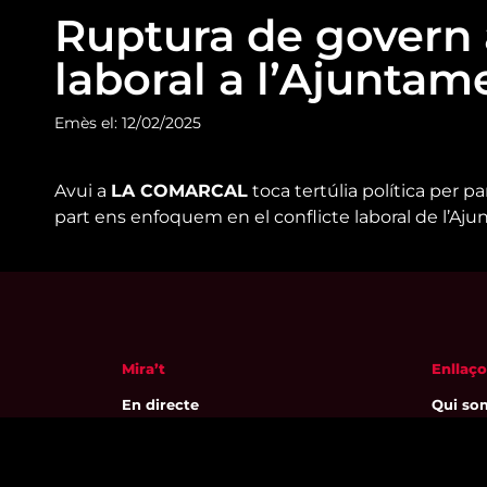
Ruptura de govern a
laboral a l’Ajuntam
Emès el: 12/02/2025
Avui a
LA COMARCAL
toca tertúlia política per p
part ens enfoquem en el conflicte laboral de l’Aj
Mira’t
Enllaço
En directe
Qui so
A la carta
Visita'
Com veure'ns
Avís leg
Accedeix al compte
Polític