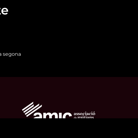
te
la segona