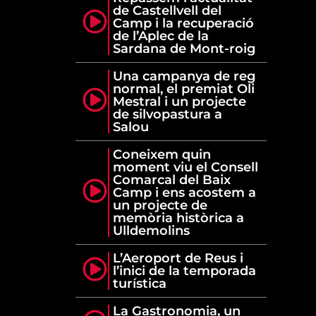
de Castellvell del
Camp i la recuperació
de l’Aplec de la
Sardana de Mont-roig
Una campanya de reg
normal, el premiat Oli
Mestral i un projecte
de silvopastura a
Salou
Coneixem quin
moment viu el Consell
Comarcal del Baix
Camp i ens acostem a
un projecte de
memòria històrica a
Ulldemolins
L’Aeroport de Reus i
l’inici de la temporada
turística
La Gastronomia, un