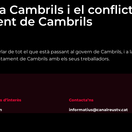
 Cambrils i el conflic
ent de Cambrils
arlar de tot el que està passant al govern de Cambrils, i a 
untament de Cambrils amb els seus treballadors.
s d’interès
Contacta’ns
m
informatius@canalreustv.cat
ns
977 300 509
al i Política de privacitat
De dilluns a divendres
a de galetes
de 9:00h a 18:00h