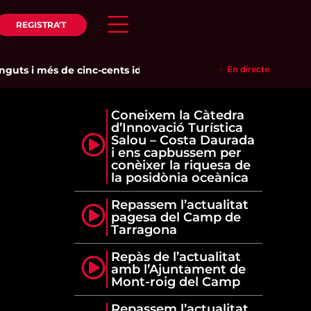
REGISTRA'T
ts i més de cinc-cents identificats en un dispositiu policial c
En directe
Coneixem la Càtedra
d’Innovació Turística
Salou – Costa Daurada
i ens capbussem per
conèixer la riquesa de
la posidònia oceànica
Repassem l’actualitat
pagesa del Camp de
Tarragona
Repàs de l’actualitat
amb l’Ajuntament de
Mont-roig del Camp
Repassem l’actualitat