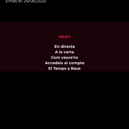
Emès el: 24/06/2025
Mira’t
En directe
A la carta
Com veure'ns
Accedeix al compte
El Temps a Reus
Enllaços d’interès
Qui som
Visita'ns
Avís legal i Política de privacitat
Política de galetes
Contacta’ns
informatius@canalreustv.cat