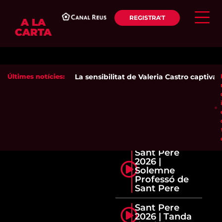
REGISTRA'T
A LA
CARTA
Últimes notícies:
La sensibilitat de Valeria Castro captiva e
Sant Pere
2026 |
Solemne
Professó de
Sant Pere
Sant Pere
2026 | Tanda