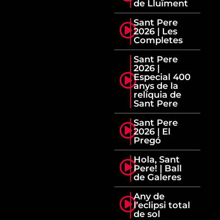
de Lluïment
Sant Pere
2026 | Les
Completes
Sant Pere
2026 |
Especial 400
anys de la
relíquia de
Sant Pere
Sant Pere
2026 | El
Pregó
Hola, Sant
Pere! | Ball
de Galeres
Any de
l’eclipsi total
de sol