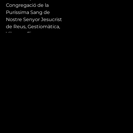
Congregació de la
Puríssima Sang de
Nostre Senyor Jesucrist
de Reus, Gestiomàtica,
Vilanova Finques,
Solanes, Ganxet
reformes i Jaume Ariño
Fragas Arquitectura
Mira’t
En directe
A la carta
Com veure'ns
Accedeix al compte
El Temps a Reus
Enllaços d’interès