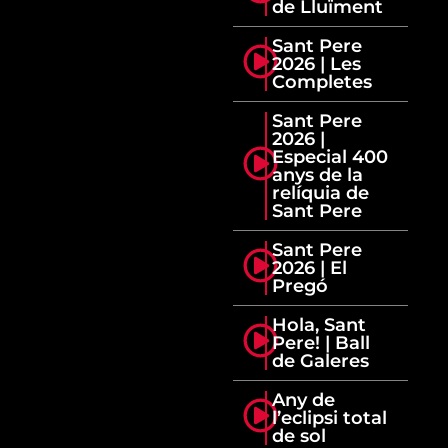
de Lluïment
Sant Pere
2026 | Les
Completes
Sant Pere
2026 |
Especial 400
anys de la
relíquia de
Sant Pere
Sant Pere
2026 | El
Pregó
Hola, Sant
Pere! | Ball
de Galeres
Any de
l’eclipsi total
de sol