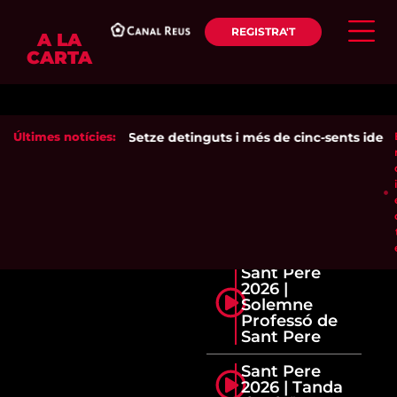
REGISTRA'T
A LA
CARTA
Últimes notícies:
Setze detinguts i més de cinc-sents identif
Sant Pere
2026 |
Solemne
Professó de
Sant Pere
Sant Pere
2026 | Tanda