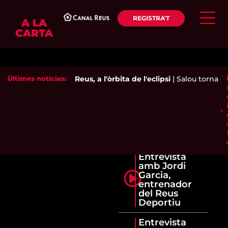
REGISTRA'T
A LA
CARTA
Últimes notícies:
Reus, a l'òrbita de l'eclipsi
|
Salou torna a 
Entrevista
amb Jordi
Garcia,
entrenador
del Reus
Deportiu
Entrevista