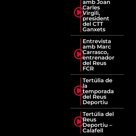
amb Joan
Carles
Virgili,
president
del CTT
Ganxets
Entrevista
amb Marc
Carrasco,
entrenador
del Reus
FCR
Tertúlia de
la
temporada
del Reus
Deportiu
Tertúlia del
Reus
Deportiu –
Calafell