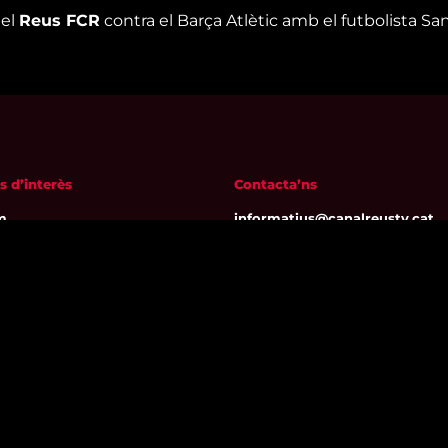
del
Reus FCR
contra el Barça Atlètic amb el futbolista Sa
s d’interès
Contacta’ns
m
informatius@canalreustv.cat
ns
977 300 509
al i Política de privacitat
De dilluns a divendres
a de galetes
de 9:00h a 18:00h
Avinguda de Bellissens 42 B
REDESSA Tecno | 43204 Reus
Segueix-nos