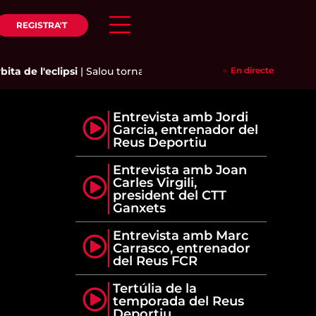
REGISTRA'T
ta de l'eclipsi
|
Salou torna a demanar a Cambrils que aturi el 
En directe
Entrevista amb Jordi
Garcia, entrenador del
Reus Deportiu
Entrevista amb Joan
Carles Virgili,
president del CTT
Ganxets
Entrevista amb Marc
Carrasco, entrenador
del Reus FCR
Tertúlia de la
temporada del Reus
Deportiu