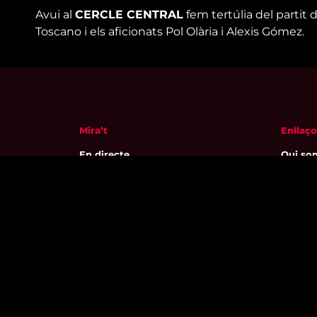
Avui al
CERCLE CENTRAL
fem tertúlia del partit 
Toscano i els aficionats Pol Olària i Alexis Gómez.
Mira’t
Enllaço
En directe
Qui so
A la carta
Visita'
Com veure'ns
Avís leg
Accedeix al compte
Polític
El Temps a Reus