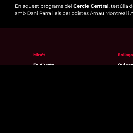
En aquest programa del
Cercle Central
, tertúlia 
amb Dani Parra i els periodistes Arnau Montreal i A
Mira’t
Enllaço
En directe
Qui so
A la carta
Visita'
Com veure'ns
Avís leg
Accedeix al compte
Polític
El Temps a Reus