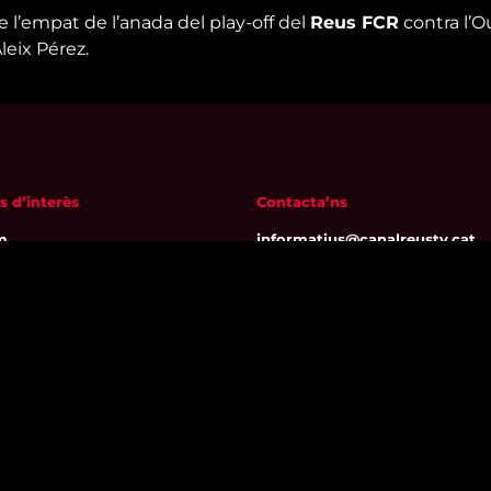
de l’empat de l’anada del play-off del
Reus FCR
contra l’
leix Pérez.
s d’interès
Contacta’ns
m
informatius@canalreustv.cat
ns
977 300 509
al i Política de privacitat
De dilluns a divendres
a de galetes
de 9:00h a 18:00h
Avinguda de Bellissens 42 B
REDESSA Tecno | 43204 Reus
Segueix-nos