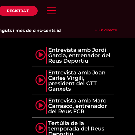
REGISTRA'T
ts i més de cinc-cents identificats en un dispositiu policial c
En directe
Entrevista amb Jordi
Garcia, entrenador del
Reus Deportiu
Entrevista amb Joan
Carles Virgili,
president del CTT
Ganxets
Entrevista amb Marc
Carrasco, entrenador
del Reus FCR
Tertúlia de la
temporada del Reus
Deportiu