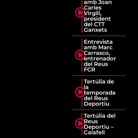
amb Joan
Carles
Virgili,
president
del CTT
Ganxets
Entrevista
amb Marc
Carrasco,
entrenador
del Reus
FCR
Tertúlia de
la
temporada
del Reus
Deportiu
Tertúlia del
Reus
Deportiu –
Calafell