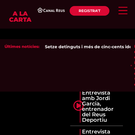
REGISTRA'T
A LA
CARTA
Últimes notícies:
Setze detinguts i més de cinc-cents identif
Entrevista
amb Jordi
Garcia,
entrenador
del Reus
Deportiu
Entrevista