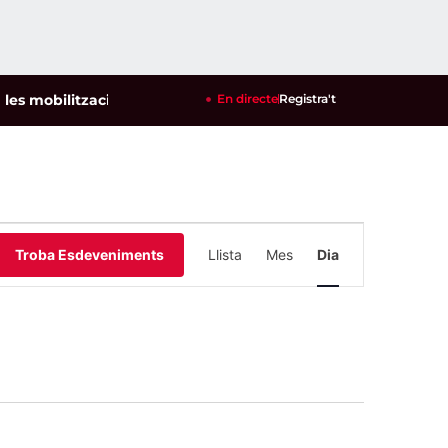
litzacions per defensar els cultius de la garrofa i l'ametlla d
En directe
Registra't
Navegació
Troba Esdeveniments
Llista
Mes
Dia
de
visualitzacio
Esdevenimen