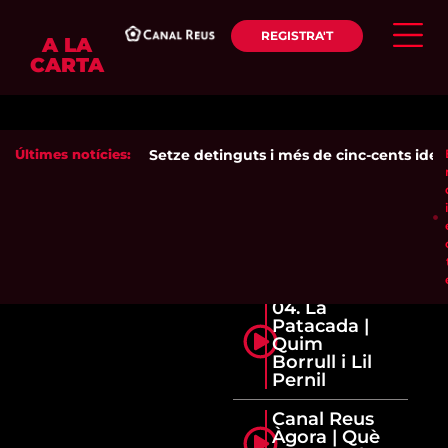
REGISTRA'T
A LA
CARTA
Últimes notícies:
Setze detinguts i més de cinc-cents identif
04. La
Patacada |
Quim
Borrull i Lil
Pernil
Canal Reus
Àgora | Què