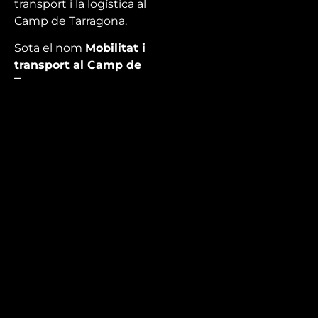
transport i la logística al
Camp de Tarragona.
Sota el nom
Mobilitat i
transport al Camp de
Tarragona
aprofundirem en el
tema al Port de
Tarragona.
Mira’t
En directe
A la carta
Com veure'ns
Accedeix al compte
El Temps a Reus
Enllaços d’interès