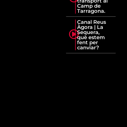
transport al
Camp de
Tarragona.
Canal Reus
Àgora | La
Sequera,
què estem
fent per
canviar?