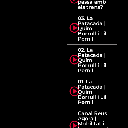
passa amb
els trens?
03. La
Patacada |
Quim
Borrull i Lil
Pernil
02. La
Patacada |
Quim
Borrull i Lil
Pernil
01. La
Patacada |
Quim
Borrull i Lil
Pernil
Canal Reus
Àgora |
Mobilitat i